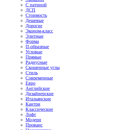
С патиной
ДСП
Стоимость
Дешевые
Дорогие
Эконом-класс
Элитные
Форма
П-образные
Угловые
Прямые
Радиусные
Скошенные углы
Стиль
Современные
Евро
Английские
Дизайнерские
Итальянские
Кантри
Классические
Лофт
Модерн
Прованс