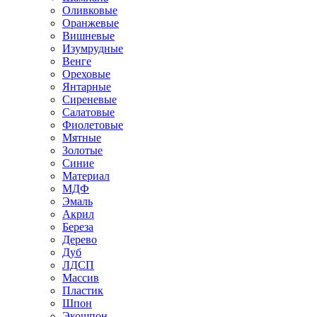
Оливковые
Оранжевые
Вишневые
Изумрудные
Венге
Ореховые
Янтарные
Сиреневые
Салатовые
Фиолетовые
Мятные
Золотые
Синие
Материал
МДФ
Эмаль
Акрил
Береза
Дерево
Дуб
ЛДСП
Массив
Пластик
Шпон
Экошпон