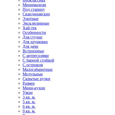
Неоклассика
Минимализм
Под старину
Скандинавские
Элитные
Эксклюзивные
Хай-тек
Особенности
Для студии
Для хрущевки
Для дачи
Встроенные
С антресолями
С барной стойкой
С островом
Малогабаритные
Модульные
Скрытые ручки
Размер
Мини-кухни
Узкие
3 кв. м.
5 кв. м.
6 кв. м.
9 кв. м.