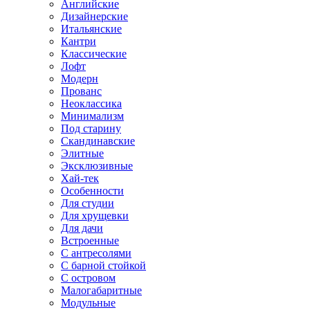
Английские
Дизайнерские
Итальянские
Кантри
Классические
Лофт
Модерн
Прованс
Неоклассика
Минимализм
Под старину
Скандинавские
Элитные
Эксклюзивные
Хай-тек
Особенности
Для студии
Для хрущевки
Для дачи
Встроенные
С антресолями
С барной стойкой
С островом
Малогабаритные
Модульные