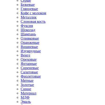
Серые
Бежевые
Глянцевые
Кофе с молоком
Металлик
Слоновая кость
Фуксия
Шоколад
Шампань
Оливковые
Оранжевые
Вишневые
Изумрудные
Венге
Ореховые
Янтарные
Сиреневые
Салатовые
Фиолетовые
Мятные
Золотые
Синие
Материал
МДФ
Эмаль