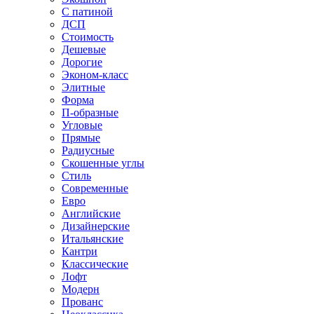
С патиной
ДСП
Стоимость
Дешевые
Дорогие
Эконом-класс
Элитные
Форма
П-образные
Угловые
Прямые
Радиусные
Скошенные углы
Стиль
Современные
Евро
Английские
Дизайнерские
Итальянские
Кантри
Классические
Лофт
Модерн
Прованс