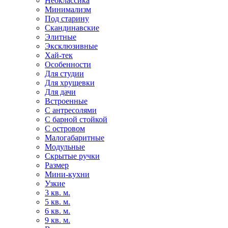
Неоклассика
Минимализм
Под старину
Скандинавские
Элитные
Эксклюзивные
Хай-тек
Особенности
Для студии
Для хрущевки
Для дачи
Встроенные
С антресолями
С барной стойкой
С островом
Малогабаритные
Модульные
Скрытые ручки
Размер
Мини-кухни
Узкие
3 кв. м.
5 кв. м.
6 кв. м.
9 кв. м.