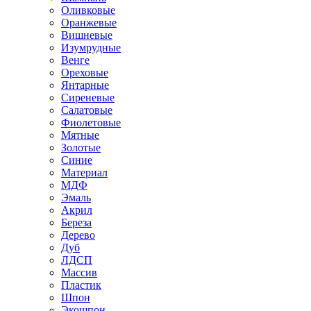
Оливковые
Оранжевые
Вишневые
Изумрудные
Венге
Ореховые
Янтарные
Сиреневые
Салатовые
Фиолетовые
Мятные
Золотые
Синие
Материал
МДФ
Эмаль
Акрил
Береза
Дерево
Дуб
ЛДСП
Массив
Пластик
Шпон
Экошпон