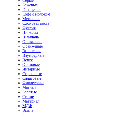
Серые
Бежевые
Глянцевые
Кофе с молоком
Металлик
Слоновая кость
Фуксия
Шоколад
Шампань
Оливковые
Оранжевые
Вишневые
Изумрудные
Венге
Ореховые
Янтарные
Сиреневые
Салатовые
Фиолетовые
Мятные
Золотые
Синие
Материал
МДФ
Эмаль