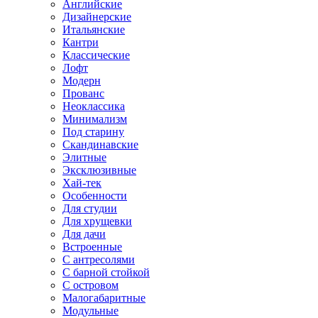
Английские
Дизайнерские
Итальянские
Кантри
Классические
Лофт
Модерн
Прованс
Неоклассика
Минимализм
Под старину
Скандинавские
Элитные
Эксклюзивные
Хай-тек
Особенности
Для студии
Для хрущевки
Для дачи
Встроенные
С антресолями
С барной стойкой
С островом
Малогабаритные
Модульные