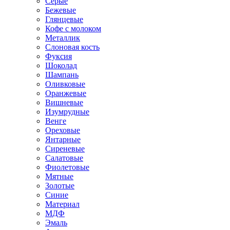
Серые
Бежевые
Глянцевые
Кофе с молоком
Металлик
Слоновая кость
Фуксия
Шоколад
Шампань
Оливковые
Оранжевые
Вишневые
Изумрудные
Венге
Ореховые
Янтарные
Сиреневые
Салатовые
Фиолетовые
Мятные
Золотые
Синие
Материал
МДФ
Эмаль