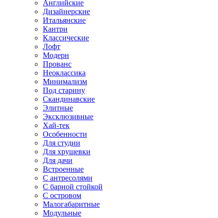
Английские
Дизайнерские
Итальянские
Кантри
Классические
Лофт
Модерн
Прованс
Неоклассика
Минимализм
Под старину
Скандинавские
Элитные
Эксклюзивные
Хай-тек
Особенности
Для студии
Для хрущевки
Для дачи
Встроенные
С антресолями
С барной стойкой
С островом
Малогабаритные
Модульные