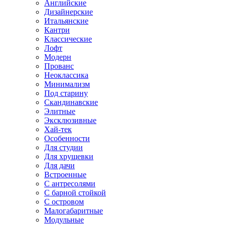
Английские
Дизайнерские
Итальянские
Кантри
Классические
Лофт
Модерн
Прованс
Неоклассика
Минимализм
Под старину
Скандинавские
Элитные
Эксклюзивные
Хай-тек
Особенности
Для студии
Для хрущевки
Для дачи
Встроенные
С антресолями
С барной стойкой
С островом
Малогабаритные
Модульные