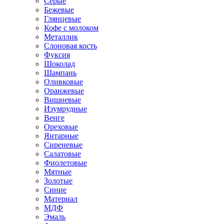
Серые
Бежевые
Глянцевые
Кофе с молоком
Металлик
Слоновая кость
Фуксия
Шоколад
Шампань
Оливковые
Оранжевые
Вишневые
Изумрудные
Венге
Ореховые
Янтарные
Сиреневые
Салатовые
Фиолетовые
Мятные
Золотые
Синие
Материал
МДФ
Эмаль