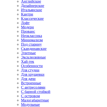
Английские
Дизайнерские
Итальянские
Кантри
Классические
Лофт
Модерн
Прованс
Неоклассика
Минимализм
Под старину
Скандинавские
Элитные
Эксклюзивные
Хай-тек
Особенности
Для студии
Для хрущевки
Для дачи
Встроенные
С антресолями
С барной стойкой
С островом
Малогабаритные
Модульные