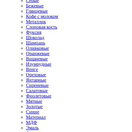
Серые
Бежевые
Глянцевые
Кофе с молоком
Металлик
Слоновая кость
Фуксия
Шоколад
Шампань
Оливковые
Оранжевые
Вишневые
Изумрудные
Венге
Ореховые
Янтарные
Сиреневые
Салатовые
Фиолетовые
Мятные
Золотые
Синие
Материал
МДФ
Эмаль