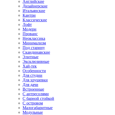
Английские
Дизайнерские
Итальянские
Кантри
Классические
Лофт
Модерн
Прованс
Неоклассика
Минимализм
Под старину
Скандинавские
Элитные
Эксклюзивные
Хай-тек
Особенности
Для студии
Для хрущевки
Для дачи
Встроенные
С антресолями
С барной стойкой
С островом
Малогабаритные
Модульные