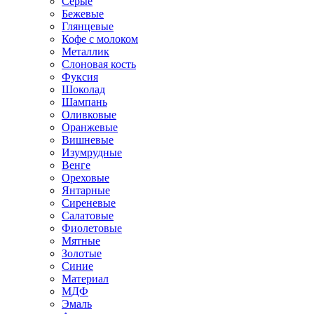
Серые
Бежевые
Глянцевые
Кофе с молоком
Металлик
Слоновая кость
Фуксия
Шоколад
Шампань
Оливковые
Оранжевые
Вишневые
Изумрудные
Венге
Ореховые
Янтарные
Сиреневые
Салатовые
Фиолетовые
Мятные
Золотые
Синие
Материал
МДФ
Эмаль