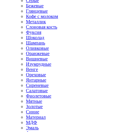
Серые
Бежевые
Глянцевые
Кофе с молоком
Металлик
Слоновая кость
Фуксия
Шоколад
Шампань
Оливковые
Оранжевые
Вишневые
Изумрудные
Венге
Ореховые
Янтарные
Сиреневые
Салатовые
Фиолетовые
Мятные
Золотые
Синие
Материал
МДФ
Эмаль