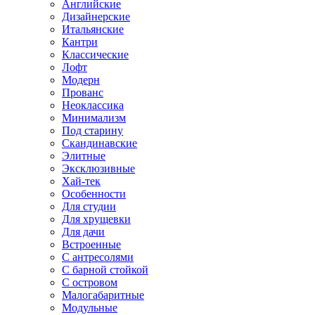
Английские
Дизайнерские
Итальянские
Кантри
Классические
Лофт
Модерн
Прованс
Неоклассика
Минимализм
Под старину
Скандинавские
Элитные
Эксклюзивные
Хай-тек
Особенности
Для студии
Для хрущевки
Для дачи
Встроенные
С антресолями
С барной стойкой
С островом
Малогабаритные
Модульные