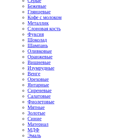
Серые
Бежевые
Глянцевые
Кофе с молоком
Металлик
Слоновая кость
Фуксия
Шоколад
Шампань
Оливковые
Оранжевые
Вишневые
Изумрудные
Венге
Ореховые
Янтарные
Сиреневые
Салатовые
Фиолетовые
Мятные
Золотые
Синие
Материал
МДФ
Эмаль