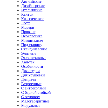
Английские
Дизайнерские
Итальянские
Кантри
Классические
Лофт
Модерн
Прованс
Неоклассика
Минимализм
Под старину
Скандинавские
Элитные
Эксклюзивные
Хай-тек
Особенности
Для студии
Для хрущевки
Для дачи
Встроенные
С антресолями
С барной стойкой
С островом
Малогабаритные
Модульные