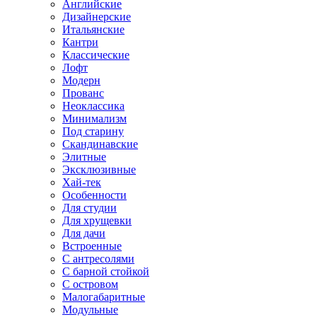
Английские
Дизайнерские
Итальянские
Кантри
Классические
Лофт
Модерн
Прованс
Неоклассика
Минимализм
Под старину
Скандинавские
Элитные
Эксклюзивные
Хай-тек
Особенности
Для студии
Для хрущевки
Для дачи
Встроенные
С антресолями
С барной стойкой
С островом
Малогабаритные
Модульные