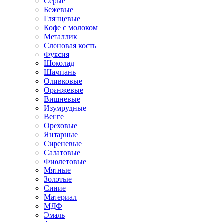
Серые
Бежевые
Глянцевые
Кофе с молоком
Металлик
Слоновая кость
Фуксия
Шоколад
Шампань
Оливковые
Оранжевые
Вишневые
Изумрудные
Венге
Ореховые
Янтарные
Сиреневые
Салатовые
Фиолетовые
Мятные
Золотые
Синие
Материал
МДФ
Эмаль