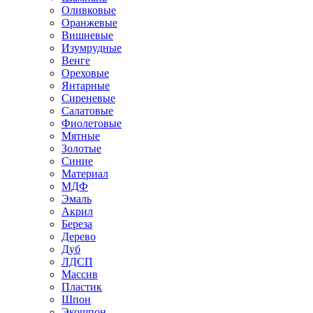
Оливковые
Оранжевые
Вишневые
Изумрудные
Венге
Ореховые
Янтарные
Сиреневые
Салатовые
Фиолетовые
Мятные
Золотые
Синие
Материал
МДФ
Эмаль
Акрил
Береза
Дерево
Дуб
ЛДСП
Массив
Пластик
Шпон
Экошпон