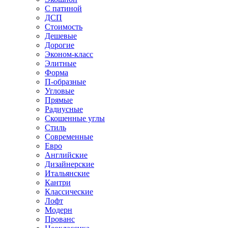
С патиной
ДСП
Стоимость
Дешевые
Дорогие
Эконом-класс
Элитные
Форма
П-образные
Угловые
Прямые
Радиусные
Скошенные углы
Стиль
Современные
Евро
Английские
Дизайнерские
Итальянские
Кантри
Классические
Лофт
Модерн
Прованс