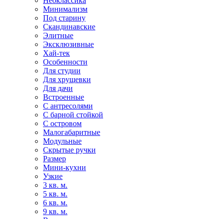
Неоклассика
Минимализм
Под старину
Скандинавские
Элитные
Эксклюзивные
Хай-тек
Особенности
Для студии
Для хрущевки
Для дачи
Встроенные
С антресолями
С барной стойкой
С островом
Малогабаритные
Модульные
Скрытые ручки
Размер
Мини-кухни
Узкие
3 кв. м.
5 кв. м.
6 кв. м.
9 кв. м.