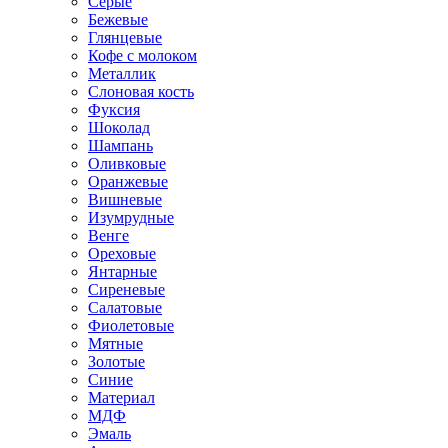
Серые
Бежевые
Глянцевые
Кофе с молоком
Металлик
Слоновая кость
Фуксия
Шоколад
Шампань
Оливковые
Оранжевые
Вишневые
Изумрудные
Венге
Ореховые
Янтарные
Сиреневые
Салатовые
Фиолетовые
Мятные
Золотые
Синие
Материал
МДФ
Эмаль