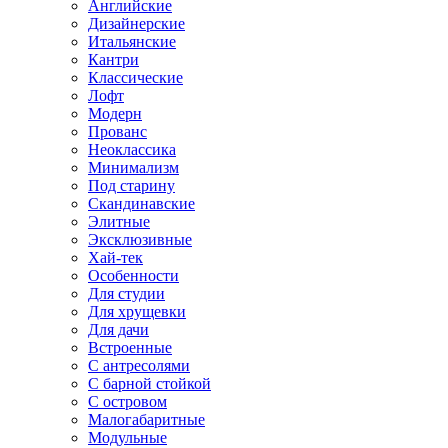
Английские
Дизайнерские
Итальянские
Кантри
Классические
Лофт
Модерн
Прованс
Неоклассика
Минимализм
Под старину
Скандинавские
Элитные
Эксклюзивные
Хай-тек
Особенности
Для студии
Для хрущевки
Для дачи
Встроенные
С антресолями
С барной стойкой
С островом
Малогабаритные
Модульные