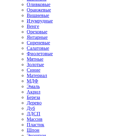
Оливковые
Оранжевые
Вишневые
Изумрудные
Венге
Ореховые
Янтарные
Сиреневые
Салатовые
Фиолетовые
Мятные
Золотые
Синие
Материал
МДФ
Эмаль
Акрил
Береза
Дерево
Дуб
ЛДСП
Массив
Пластик
Шпон
Экошпон