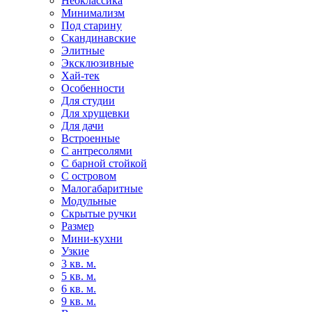
Неоклассика
Минимализм
Под старину
Скандинавские
Элитные
Эксклюзивные
Хай-тек
Особенности
Для студии
Для хрущевки
Для дачи
Встроенные
С антресолями
С барной стойкой
С островом
Малогабаритные
Модульные
Скрытые ручки
Размер
Мини-кухни
Узкие
3 кв. м.
5 кв. м.
6 кв. м.
9 кв. м.