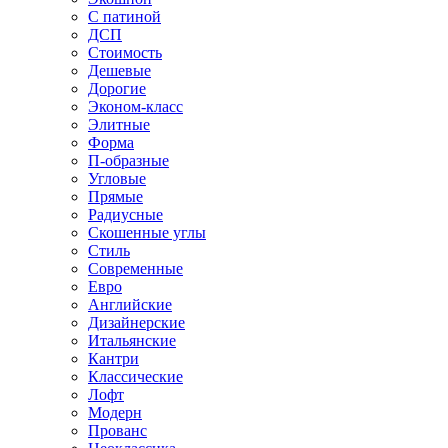
С патиной
ДСП
Стоимость
Дешевые
Дорогие
Эконом-класс
Элитные
Форма
П-образные
Угловые
Прямые
Радиусные
Скошенные углы
Стиль
Современные
Евро
Английские
Дизайнерские
Итальянские
Кантри
Классические
Лофт
Модерн
Прованс