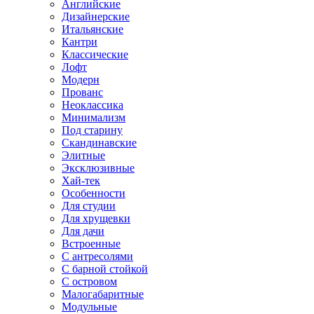
Английские
Дизайнерские
Итальянские
Кантри
Классические
Лофт
Модерн
Прованс
Неоклассика
Минимализм
Под старину
Скандинавские
Элитные
Эксклюзивные
Хай-тек
Особенности
Для студии
Для хрущевки
Для дачи
Встроенные
С антресолями
С барной стойкой
С островом
Малогабаритные
Модульные