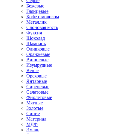
Серые
Бежевые
Глянцевые
Кофе с молоком
Металлик
Слоновая кость
Фуксия
Шоколад
Шампань
Оливковые
Оранжевые
Вишневые
Изумрудные
Венге
Ореховые
Янтарные
Сиреневые
Салатовые
Фиолетовые
Мятные
Золотые
Синие
Материал
МДФ
Эмаль