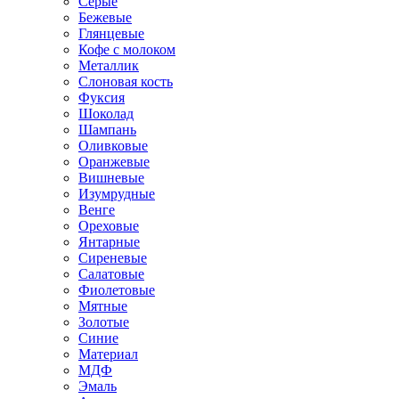
Серые
Бежевые
Глянцевые
Кофе с молоком
Металлик
Слоновая кость
Фуксия
Шоколад
Шампань
Оливковые
Оранжевые
Вишневые
Изумрудные
Венге
Ореховые
Янтарные
Сиреневые
Салатовые
Фиолетовые
Мятные
Золотые
Синие
Материал
МДФ
Эмаль