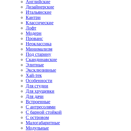
Английские
Дизайнерские
Итальянские
Кантри
Классические
Лофт
Модерн
Прованс
Неоклассика
Минимализм
Под старину
Скандинавские
Элитные
Эксклюзивные
Хай-тек
Особенности
Для студии
Для хрущевки
Для дачи
Встроенные
С антресолями
С барной стойкой
С островом
Малогабаритные
Модульные