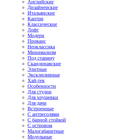
Английские
Дизайнерские
Итальянские
Кантри
Классические
Лофт
Модерн
Прованс
Неоклассика
Минимализм
Под старину
Скандинавские
Элитные
Эксклюзивные
Хай-тек
Особенности
Для студии
Для хрущевки
Для дачи
Встроенные
С антресолями
С барной стойкой
С островом
Малогабаритные
Модульные