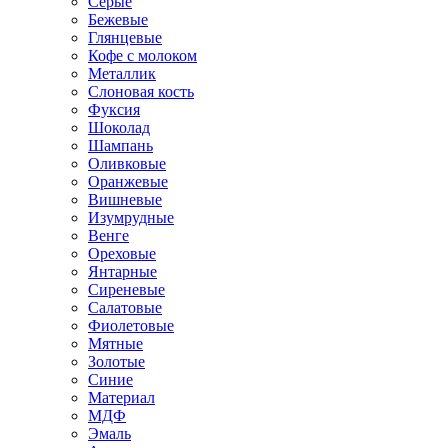
Серые
Бежевые
Глянцевые
Кофе с молоком
Металлик
Слоновая кость
Фуксия
Шоколад
Шампань
Оливковые
Оранжевые
Вишневые
Изумрудные
Венге
Ореховые
Янтарные
Сиреневые
Салатовые
Фиолетовые
Мятные
Золотые
Синие
Материал
МДФ
Эмаль