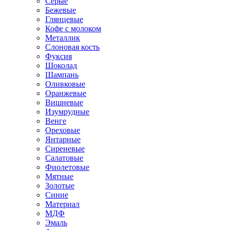
Серые
Бежевые
Глянцевые
Кофе с молоком
Металлик
Слоновая кость
Фуксия
Шоколад
Шампань
Оливковые
Оранжевые
Вишневые
Изумрудные
Венге
Ореховые
Янтарные
Сиреневые
Салатовые
Фиолетовые
Мятные
Золотые
Синие
Материал
МДФ
Эмаль