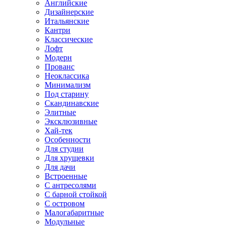
Английские
Дизайнерские
Итальянские
Кантри
Классические
Лофт
Модерн
Прованс
Неоклассика
Минимализм
Под старину
Скандинавские
Элитные
Эксклюзивные
Хай-тек
Особенности
Для студии
Для хрущевки
Для дачи
Встроенные
С антресолями
С барной стойкой
С островом
Малогабаритные
Модульные