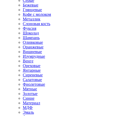
Серые
Бежевые
Глянцевые
Кофе с молоком
Металлик
Слоновая кость
Фуксия
Шоколад
Шампань
Оливковые
Оранжевые
Вишневые
Изумрудные
Венге
Ореховые
Янтарные
Сиреневые
Салатовые
Фиолетовые
Мятные
Золотые
Синие
Материал
МДФ
Эмаль