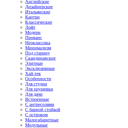
Английские
Дизайнерские
Итальянские
Кантри
Классические
Лофт
Модерн
Прованс
Неоклассика
Минимализм
Под старину
Скандинавские
Элитные
Эксклюзивные
Хай-тек
Особенности
Для студии
Для хрущевки
Для дачи
Встроенные
С антресолями
С барной стойкой
С островом
Малогабаритные
Модульные