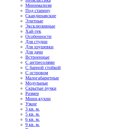
Неоклассика
Минимализм
Под старину
Скандинавские
Элитные
Эксклюзивные
Хай-тек
Особенности
Для студии
Для хрущевки
Для дачи
Встроенные
С антресолями
С барной стойкой
С островом
Малогабаритные
Модульные
Скрытые ручки
Размер
Мини-кухни
Узкие
3 кв. м.
5 кв. м.
6 кв. м.
9 кв. м.