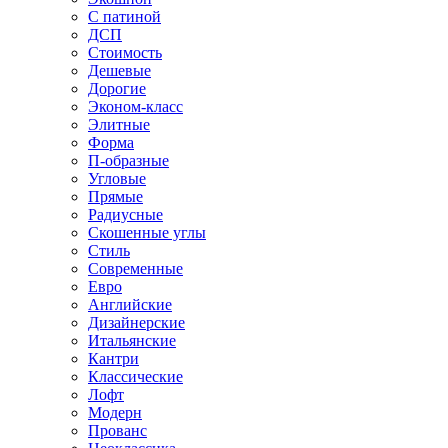
С патиной
ДСП
Стоимость
Дешевые
Дорогие
Эконом-класс
Элитные
Форма
П-образные
Угловые
Прямые
Радиусные
Скошенные углы
Стиль
Современные
Евро
Английские
Дизайнерские
Итальянские
Кантри
Классические
Лофт
Модерн
Прованс