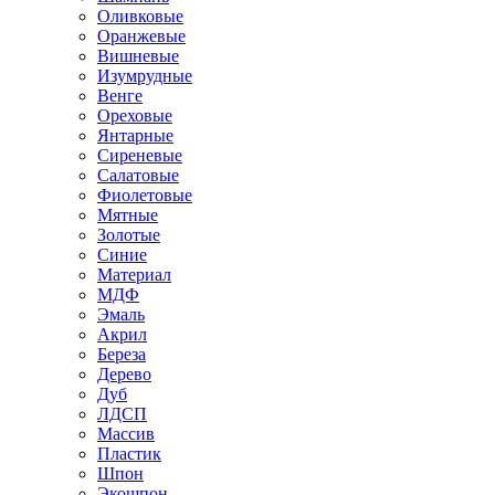
Оливковые
Оранжевые
Вишневые
Изумрудные
Венге
Ореховые
Янтарные
Сиреневые
Салатовые
Фиолетовые
Мятные
Золотые
Синие
Материал
МДФ
Эмаль
Акрил
Береза
Дерево
Дуб
ЛДСП
Массив
Пластик
Шпон
Экошпон