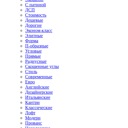
С патиной
ДСП
Стоимость
Дешевые
Дорогие
Эконом-класс
Элитные
Форма
П-образные
Угловые
Прямые
Радиусные
Скошенные углы
Стиль
Современные
Евро
Английские
Дизайнерские
Итальянские
Кантри
Классические
Лофт
Модерн
Прованс