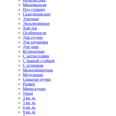
Неоклассика
Минимализм
Под старину
Скандинавские
Элитные
Эксклюзивные
Хай-тек
Особенности
Для студии
Для хрущевки
Для дачи
Встроенные
С антресолями
С барной стойкой
С островом
Малогабаритные
Модульные
Скрытые ручки
Размер
Мини-кухни
Узкие
3 кв. м.
5 кв. м.
6 кв. м.
9 кв. м.