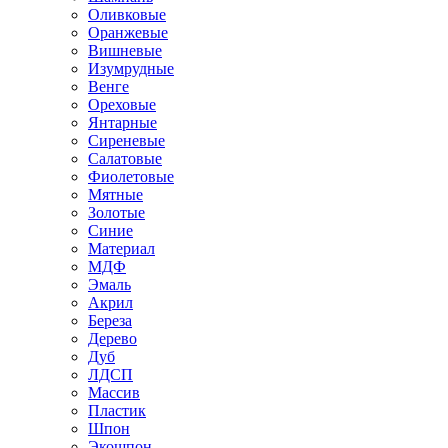
Оливковые
Оранжевые
Вишневые
Изумрудные
Венге
Ореховые
Янтарные
Сиреневые
Салатовые
Фиолетовые
Мятные
Золотые
Синие
Материал
МДФ
Эмаль
Акрил
Береза
Дерево
Дуб
ЛДСП
Массив
Пластик
Шпон
Экошпон