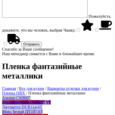
Пожалуйста,
докажите, что вы человек, выбрав
Чашку
.
Спасибо за Ваше сообщение!
Наш менеджер свяжется с Вами в ближайшее время.
Пленка фантазийные
металлики
Главная
/
Все для кухни
/
Варианты отделки для кухни
/
Пленка ПВХ
/
Пленка фантазийные металлики
Азалия CW8007
Азалия Фиолет DUR403 6T
Джульетта DUR114-6T
Микс Белый DT107-6T