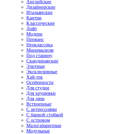
Английские
Дизайнерские
Итальянские
Кантри
Классические
Лофт
Модерн
Прованс
Неоклассика
Минимализм
Под старину
Скандинавские
Элитные
Эксклюзивные
Хай-тек
Особенности
Для студии
Для хрущевки
Для дачи
Встроенные
С антресолями
С барной стойкой
С островом
Малогабаритные
Модульные