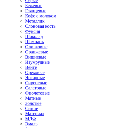
Серые
Бежевые
Глянцевые
Кофе с молоком
Металлик
Слоновая кость
Фуксия
Шоколад
Шампань
Оливковые
Оранжевые
Вишневые
Изумрудные
Венге
Ореховые
Янтарные
Сиреневые
Салатовые
Фиолетовые
Мятные
Золотые
Синие
Материал
МДФ
Эмаль