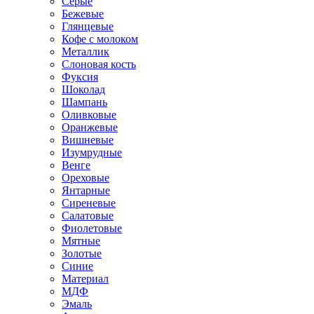
Серые
Бежевые
Глянцевые
Кофе с молоком
Металлик
Слоновая кость
Фуксия
Шоколад
Шампань
Оливковые
Оранжевые
Вишневые
Изумрудные
Венге
Ореховые
Янтарные
Сиреневые
Салатовые
Фиолетовые
Мятные
Золотые
Синие
Материал
МДФ
Эмаль