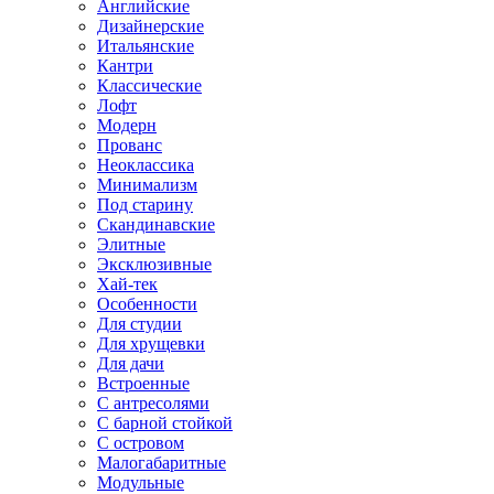
Английские
Дизайнерские
Итальянские
Кантри
Классические
Лофт
Модерн
Прованс
Неоклассика
Минимализм
Под старину
Скандинавские
Элитные
Эксклюзивные
Хай-тек
Особенности
Для студии
Для хрущевки
Для дачи
Встроенные
С антресолями
С барной стойкой
С островом
Малогабаритные
Модульные