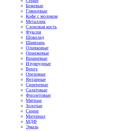
Серые
Бежевые
Глянцевые
Кофе с молоком
Металлик
Слоновая кость
Фуксия
Шоколад
Шампань
Оливковые
Оранжевые
Вишневые
Изумрудные
Венге
Ореховые
Янтарные
Сиреневые
Салатовые
Фиолетовые
Мятные
Золотые
Синие
Материал
МДФ
Эмаль