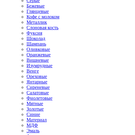
Серые
Бежевые
Глянцевые
Кофе с молоком
Металлик
Слоновая кость
Фуксия
Шоколад
Шампань
Оливковые
Оранжевые
Вишневые
Изумрудные
Венге
Ореховые
Янтарные
Сиреневые
Салатовые
Фиолетовые
Мятные
Золотые
Синие
Материал
МДФ
Эмаль