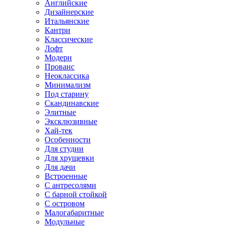
Английские
Дизайнерские
Итальянские
Кантри
Классические
Лофт
Модерн
Прованс
Неоклассика
Минимализм
Под старину
Скандинавские
Элитные
Эксклюзивные
Хай-тек
Особенности
Для студии
Для хрущевки
Для дачи
Встроенные
С антресолями
С барной стойкой
С островом
Малогабаритные
Модульные