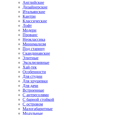
Английские
Дизайнерские
Итальянские
Кантри
Классические
Лофт
Модерн
Прованс
Неоклассика
Минимализм
Под старину
Скандинавские
Элитные
Эксклюзивные
Хай-тек
Особенности
Для студии
Для хрущевки
Для дачи
Встроенные
С антресолями
С барной стойкой
С островом
Малогабаритные
Модульные