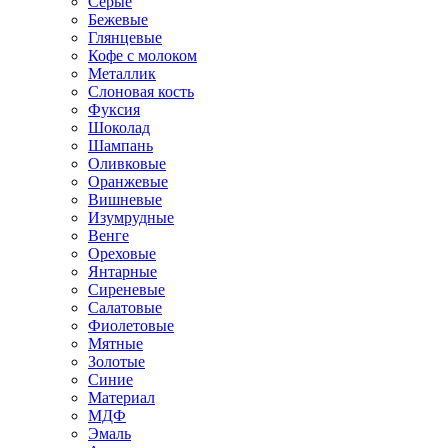
Серые
Бежевые
Глянцевые
Кофе с молоком
Металлик
Слоновая кость
Фуксия
Шоколад
Шампань
Оливковые
Оранжевые
Вишневые
Изумрудные
Венге
Ореховые
Янтарные
Сиреневые
Салатовые
Фиолетовые
Мятные
Золотые
Синие
Материал
МДФ
Эмаль