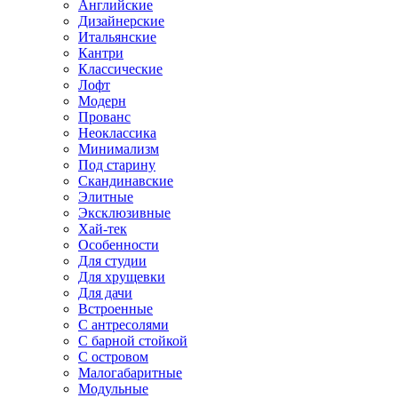
Английские
Дизайнерские
Итальянские
Кантри
Классические
Лофт
Модерн
Прованс
Неоклассика
Минимализм
Под старину
Скандинавские
Элитные
Эксклюзивные
Хай-тек
Особенности
Для студии
Для хрущевки
Для дачи
Встроенные
С антресолями
С барной стойкой
С островом
Малогабаритные
Модульные