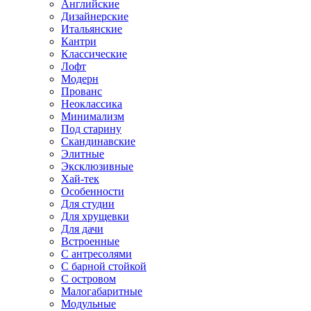
Английские
Дизайнерские
Итальянские
Кантри
Классические
Лофт
Модерн
Прованс
Неоклассика
Минимализм
Под старину
Скандинавские
Элитные
Эксклюзивные
Хай-тек
Особенности
Для студии
Для хрущевки
Для дачи
Встроенные
С антресолями
С барной стойкой
С островом
Малогабаритные
Модульные