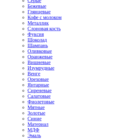
Серые
Бежевые
Глянцевые
Кофе с молоком
Металлик
Слоновая кость
Фуксия
Шоколад
Шампань
Оливковые
Оранжевые
Вишневые
Изумрудные
Венге
Ореховые
Янтарные
Сиреневые
Салатовые
Фиолетовые
Мятные
Золотые
Синие
Материал
МДФ
Эмаль