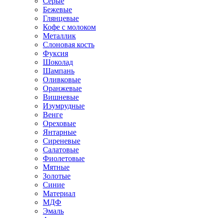
Серые
Бежевые
Глянцевые
Кофе с молоком
Металлик
Слоновая кость
Фуксия
Шоколад
Шампань
Оливковые
Оранжевые
Вишневые
Изумрудные
Венге
Ореховые
Янтарные
Сиреневые
Салатовые
Фиолетовые
Мятные
Золотые
Синие
Материал
МДФ
Эмаль