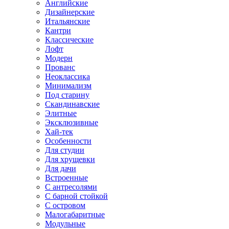
Английские
Дизайнерские
Итальянские
Кантри
Классические
Лофт
Модерн
Прованс
Неоклассика
Минимализм
Под старину
Скандинавские
Элитные
Эксклюзивные
Хай-тек
Особенности
Для студии
Для хрущевки
Для дачи
Встроенные
С антресолями
С барной стойкой
С островом
Малогабаритные
Модульные