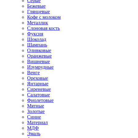
Серые
Бежевые
Глянцевые
Кофе с молоком
Металлик
Слоновая кость
Фуксия
Шоколад
Шампань
Оливковые
Оранжевые
Вишневые
Изумрудные
Венге
Ореховые
Янтарные
Сиреневые
Салатовые
Фиолетовые
Мятные
Золотые
Синие
Материал
МДФ
Эмаль