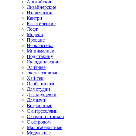
Английские
Дизайнерские
Итальянские
Кантри
Классические
Лофт
Модерн
Прованс
Неоклассика
Минимализм
Под старину
Скандинавские
Элитные
Эксклюзивные
Хай-тек
Особенности
Для студии
Для хрущевки
Для дачи
Встроенные
С антресолями
С барной стойкой
С островом
Малогабаритные
Модульные