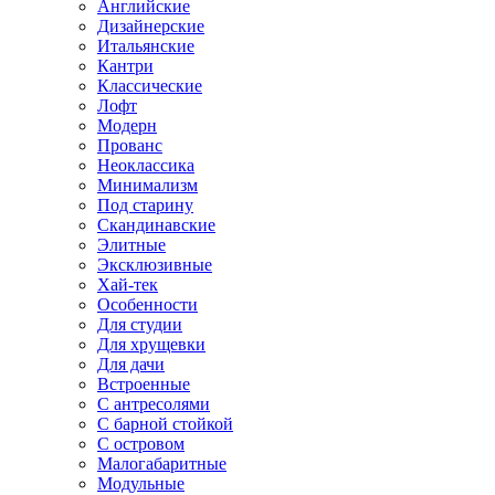
Английские
Дизайнерские
Итальянские
Кантри
Классические
Лофт
Модерн
Прованс
Неоклассика
Минимализм
Под старину
Скандинавские
Элитные
Эксклюзивные
Хай-тек
Особенности
Для студии
Для хрущевки
Для дачи
Встроенные
С антресолями
С барной стойкой
С островом
Малогабаритные
Модульные