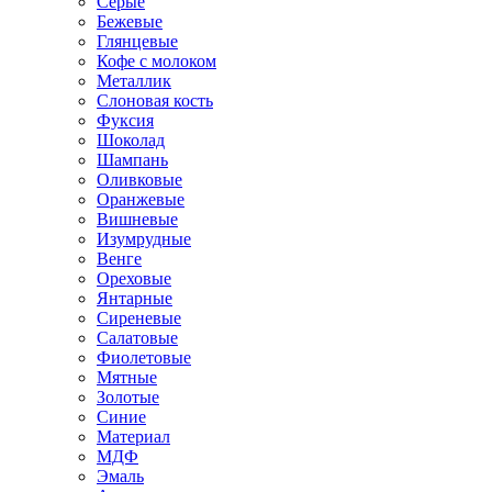
Серые
Бежевые
Глянцевые
Кофе с молоком
Металлик
Слоновая кость
Фуксия
Шоколад
Шампань
Оливковые
Оранжевые
Вишневые
Изумрудные
Венге
Ореховые
Янтарные
Сиреневые
Салатовые
Фиолетовые
Мятные
Золотые
Синие
Материал
МДФ
Эмаль