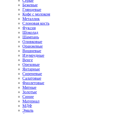
Серые
Бежевые
Глянцевые
Кофе с молоком
Металлик
Слоновая кость
Фуксия
Шоколад
Шампань
Оливковые
Оранжевые
Вишневые
Изумрудные
Венге
Ореховые
Янтарные
Сиреневые
Салатовые
Фиолетовые
Мятные
Золотые
Синие
Материал
МДФ
Эмаль