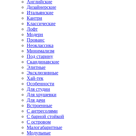
Английские
Дизайнерские
Итальянские
Кантри
Классические
Лофт
Модерн
Прованс
Неоклассика
Минимализм
Под старину
Скандинавские
Элитные
Эксклюзивные
Хай-тек
Особенности
Для студии
Для хрущевки
Для дачи
Встроенные
С антресолями
С барной стойкой
С островом
Малогабаритные
Модульные