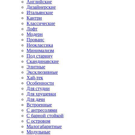
Английские
Дизайнерские
Итальянские
Кантри
Классические
Лофт
Модерн
Прованс
Неоклассика
Минимализм
Под старину
Скандинавские
Элитные
Эксклюзивные
Хай-тек
Особенности
Для студии
Для хрущевки
Для дачи
Встроенные
С антресолями
С барной стойкой
С островом
Малогабаритные
Модульные