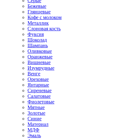
Серые
Бежевые
Глянцевые
Кофе с молоком
Металлик
Слоновая кость
Фуксия
Шоколад
Шампань
Оливковые
Оранжевые
Вишневые
Изумрудные
Венге
Ореховые
Янтарные
Сиреневые
Салатовые
Фиолетовые
Мятные
Золотые
Синие
Материал
МДФ
Эмаль