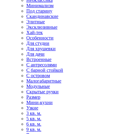
Неоклассика
Минимализм
Под старину
Скандинавские
Элитные
Эксклюзивные
Хай-тек
Особенности
Для студии
Для хрущевки
Для дачи
Встроенные
С антресолями
С барной стойкой
С островом
Малогабаритные
Модульные
Скрытые ручки
Размер
Мини-кухни
Узкие
3 кв. м.
5 кв. м.
6 кв. м.
9 кв. м.