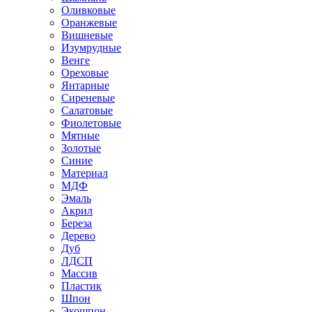
Оливковые
Оранжевые
Вишневые
Изумрудные
Венге
Ореховые
Янтарные
Сиреневые
Салатовые
Фиолетовые
Мятные
Золотые
Синие
Материал
МДФ
Эмаль
Акрил
Береза
Дерево
Дуб
ЛДСП
Массив
Пластик
Шпон
Экошпон