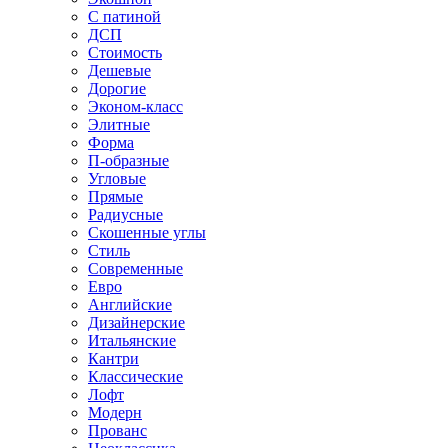
С патиной
ДСП
Стоимость
Дешевые
Дорогие
Эконом-класс
Элитные
Форма
П-образные
Угловые
Прямые
Радиусные
Скошенные углы
Стиль
Современные
Евро
Английские
Дизайнерские
Итальянские
Кантри
Классические
Лофт
Модерн
Прованс