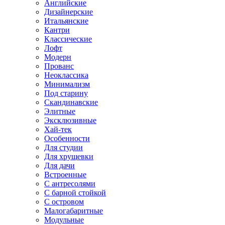
Английские
Дизайнерские
Итальянские
Кантри
Классические
Лофт
Модерн
Прованс
Неоклассика
Минимализм
Под старину
Скандинавские
Элитные
Эксклюзивные
Хай-тек
Особенности
Для студии
Для хрущевки
Для дачи
Встроенные
С антресолями
С барной стойкой
С островом
Малогабаритные
Модульные