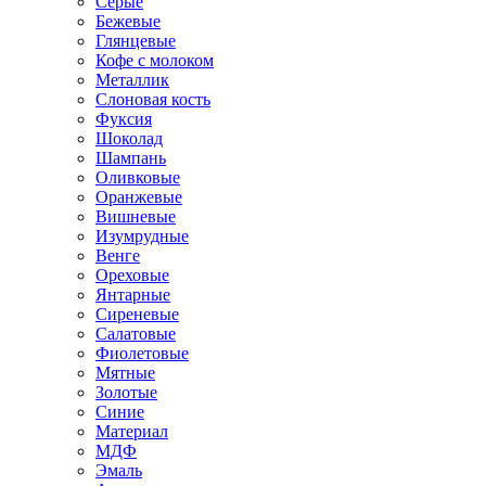
Серые
Бежевые
Глянцевые
Кофе с молоком
Металлик
Слоновая кость
Фуксия
Шоколад
Шампань
Оливковые
Оранжевые
Вишневые
Изумрудные
Венге
Ореховые
Янтарные
Сиреневые
Салатовые
Фиолетовые
Мятные
Золотые
Синие
Материал
МДФ
Эмаль