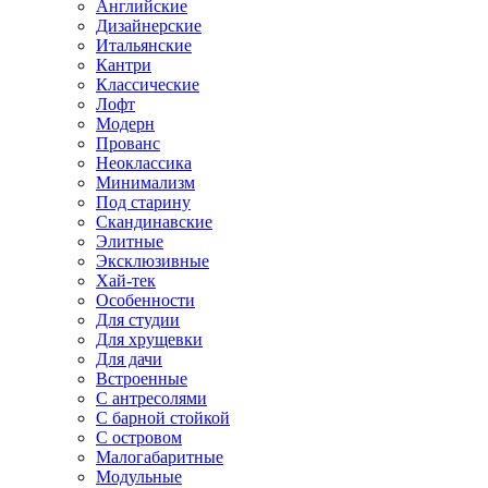
Английские
Дизайнерские
Итальянские
Кантри
Классические
Лофт
Модерн
Прованс
Неоклассика
Минимализм
Под старину
Скандинавские
Элитные
Эксклюзивные
Хай-тек
Особенности
Для студии
Для хрущевки
Для дачи
Встроенные
С антресолями
С барной стойкой
С островом
Малогабаритные
Модульные