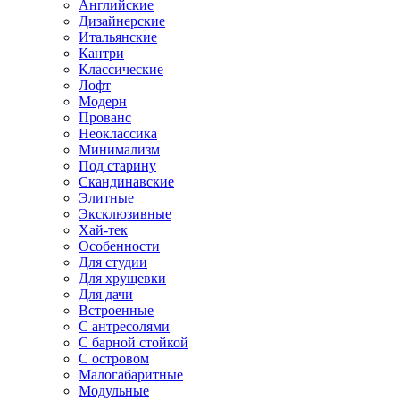
Английские
Дизайнерские
Итальянские
Кантри
Классические
Лофт
Модерн
Прованс
Неоклассика
Минимализм
Под старину
Скандинавские
Элитные
Эксклюзивные
Хай-тек
Особенности
Для студии
Для хрущевки
Для дачи
Встроенные
С антресолями
С барной стойкой
С островом
Малогабаритные
Модульные