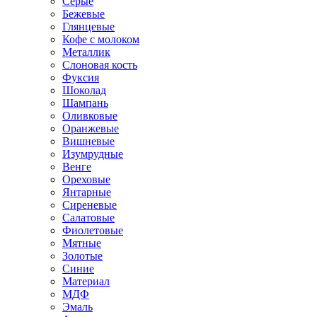
Серые
Бежевые
Глянцевые
Кофе с молоком
Металлик
Слоновая кость
Фуксия
Шоколад
Шампань
Оливковые
Оранжевые
Вишневые
Изумрудные
Венге
Ореховые
Янтарные
Сиреневые
Салатовые
Фиолетовые
Мятные
Золотые
Синие
Материал
МДФ
Эмаль