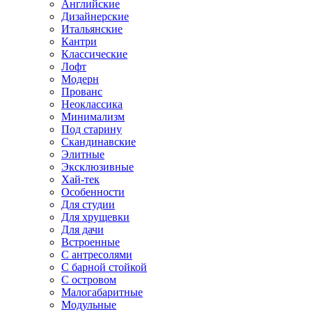
Английские
Дизайнерские
Итальянские
Кантри
Классические
Лофт
Модерн
Прованс
Неоклассика
Минимализм
Под старину
Скандинавские
Элитные
Эксклюзивные
Хай-тек
Особенности
Для студии
Для хрущевки
Для дачи
Встроенные
С антресолями
С барной стойкой
С островом
Малогабаритные
Модульные