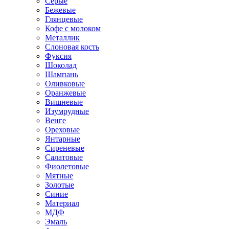
Серые
Бежевые
Глянцевые
Кофе с молоком
Металлик
Слоновая кость
Фуксия
Шоколад
Шампань
Оливковые
Оранжевые
Вишневые
Изумрудные
Венге
Ореховые
Янтарные
Сиреневые
Салатовые
Фиолетовые
Мятные
Золотые
Синие
Материал
МДФ
Эмаль