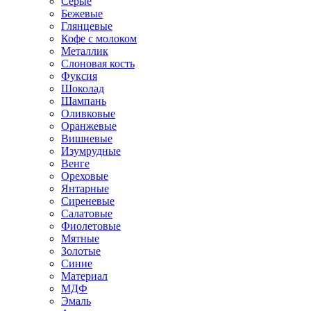
Серые
Бежевые
Глянцевые
Кофе с молоком
Металлик
Слоновая кость
Фуксия
Шоколад
Шампань
Оливковые
Оранжевые
Вишневые
Изумрудные
Венге
Ореховые
Янтарные
Сиреневые
Салатовые
Фиолетовые
Мятные
Золотые
Синие
Материал
МДФ
Эмаль