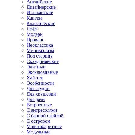
Английские
Дизайнерские
Итальянские
Кантри
Классические
Лофт
Модерн
Прованс
Неоклассика
Минимализм
Под старину
Скандинавские
Элитные
Эксклюзивные
Хай-тек
Особенности
Для студии
Для хрущевки
Для дачи
Встроенные
С антресолями
С барной стойкой
С островом
Малогабаритные
Модульные