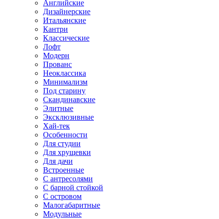
Английские
Дизайнерские
Итальянские
Кантри
Классические
Лофт
Модерн
Прованс
Неоклассика
Минимализм
Под старину
Скандинавские
Элитные
Эксклюзивные
Хай-тек
Особенности
Для студии
Для хрущевки
Для дачи
Встроенные
С антресолями
С барной стойкой
С островом
Малогабаритные
Модульные