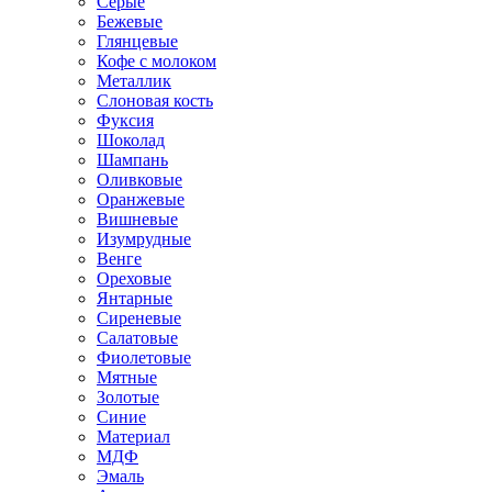
Серые
Бежевые
Глянцевые
Кофе с молоком
Металлик
Слоновая кость
Фуксия
Шоколад
Шампань
Оливковые
Оранжевые
Вишневые
Изумрудные
Венге
Ореховые
Янтарные
Сиреневые
Салатовые
Фиолетовые
Мятные
Золотые
Синие
Материал
МДФ
Эмаль