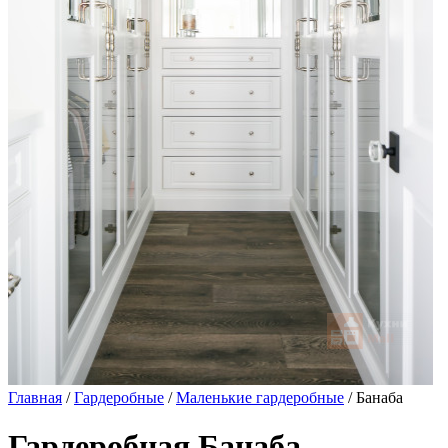
Главная
/
Гардеробные
/
Маленькие гардеробные
/ Банаба
Гардеробная Банаба