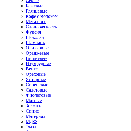
Серые
Бежевые
Глянцевые
Кофе с молоком
Металлик
Слоновая кость
Фуксия
Шоколад
Шампань
Оливковые
Оранжевые
Вишневые
Изумрудные
Венге
Ореховые
Янтарные
Сиреневые
Салатовые
Фиолетовые
Мятные
Золотые
Синие
Материал
МДФ
Эмаль