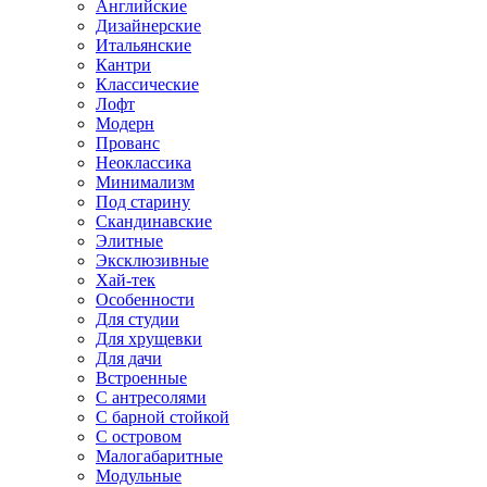
Английские
Дизайнерские
Итальянские
Кантри
Классические
Лофт
Модерн
Прованс
Неоклассика
Минимализм
Под старину
Скандинавские
Элитные
Эксклюзивные
Хай-тек
Особенности
Для студии
Для хрущевки
Для дачи
Встроенные
С антресолями
С барной стойкой
С островом
Малогабаритные
Модульные