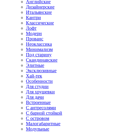
Английские
Дизайнерские
Итальянские
Кантри
Классические
Лофт
Модерн
Прованс
Неоклассика
Минимализм
Под старину
Скандинавские
Элитные
Эксклюзивные
Хай-тек
Особенности
Для студии
Для хрущевки
Для дачи
Встроенные
С антресолями
С барной стойкой
С островом
Малогабаритные
Модульные