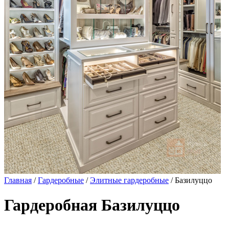
Главная
/
Гардеробные
/
Элитные гардеробные
/ Базилуццо
Гардеробная Базилуццо