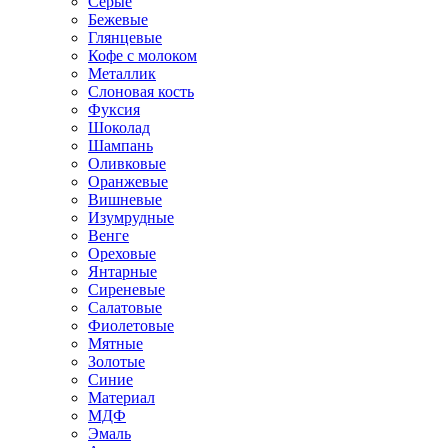
Серые
Бежевые
Глянцевые
Кофе с молоком
Металлик
Слоновая кость
Фуксия
Шоколад
Шампань
Оливковые
Оранжевые
Вишневые
Изумрудные
Венге
Ореховые
Янтарные
Сиреневые
Салатовые
Фиолетовые
Мятные
Золотые
Синие
Материал
МДФ
Эмаль