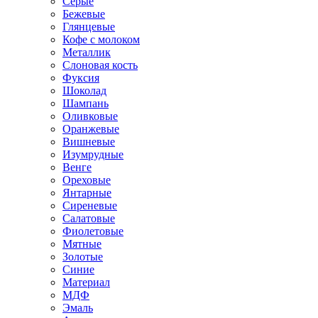
Серые
Бежевые
Глянцевые
Кофе с молоком
Металлик
Слоновая кость
Фуксия
Шоколад
Шампань
Оливковые
Оранжевые
Вишневые
Изумрудные
Венге
Ореховые
Янтарные
Сиреневые
Салатовые
Фиолетовые
Мятные
Золотые
Синие
Материал
МДФ
Эмаль