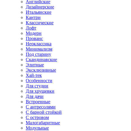
Английские
Дизайнерские
Итальянские
Кантри
Классические
Лофт
Модерн
Прованс
Неоклассика
Минимализм
Под старину
Скандинавские
Элитные
Эксклюзивные
Хай-тек
Особенности
Для студии
Для хрущевки
Для дачи
Встроенные
С антресолями
С барной стойкой
С островом
Малогабаритные
Модульные