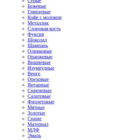
Серые
Бежевые
Глянцевые
Кофе с молоком
Металлик
Слоновая кость
Фуксия
Шоколад
Шампань
Оливковые
Оранжевые
Вишневые
Изумрудные
Венге
Ореховые
Янтарные
Сиреневые
Салатовые
Фиолетовые
Мятные
Золотые
Синие
Материал
МДФ
Эмаль