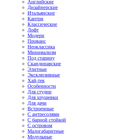
Английские
Дизайнерские
Итальянские
Кантри
Классические
Лофт
Модерн
Прованс
Неоклассика
Минимализм
Под старину
Скандинавские
Элитные
Эксклюзивные
Хай-тек
Особенности
Для студии
Для хрущевки
Для дачи
Встроенные
С антресолями
С барной стойкой
С островом
Малогабаритные
Модульные