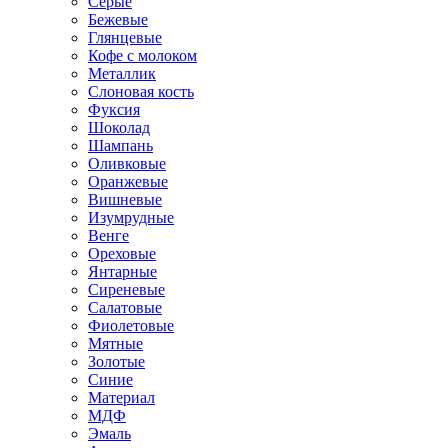
Серые
Бежевые
Глянцевые
Кофе с молоком
Металлик
Слоновая кость
Фуксия
Шоколад
Шампань
Оливковые
Оранжевые
Вишневые
Изумрудные
Венге
Ореховые
Янтарные
Сиреневые
Салатовые
Фиолетовые
Мятные
Золотые
Синие
Материал
МДФ
Эмаль