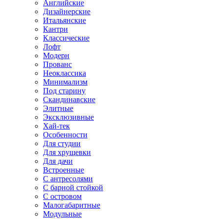
Английские
Дизайнерские
Итальянские
Кантри
Классические
Лофт
Модерн
Прованс
Неоклассика
Минимализм
Под старину
Скандинавские
Элитные
Эксклюзивные
Хай-тек
Особенности
Для студии
Для хрущевки
Для дачи
Встроенные
С антресолями
С барной стойкой
С островом
Малогабаритные
Модульные