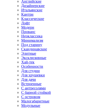
Английские
Дизайнерские
Итальянские
Кантри
Классические
Лофт
Модерн
Прованс
Неоклассика
Минимализм
Под старину
Скандинавские
Элитные
Эксклюзивные
Хай-тек
Особенности
Для студии
Для хрущевки
Для дачи
Встроенные
С антресолями
С барной стойкой
С островом
Малогабаритные
Модульные