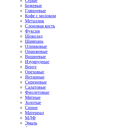
Серые
Бежевые
Глянцевые
Кофе с молоком
Металлик
Слоновая кость
Фуксия
Шоколад
Шампань
Оливковые
Оранжевые
Вишневые
Изумрудные
Венге
Ореховые
Янтарные
Сиреневые
Салатовые
Фиолетовые
Мятные
Золотые
Синие
Материал
МДФ
Эмаль