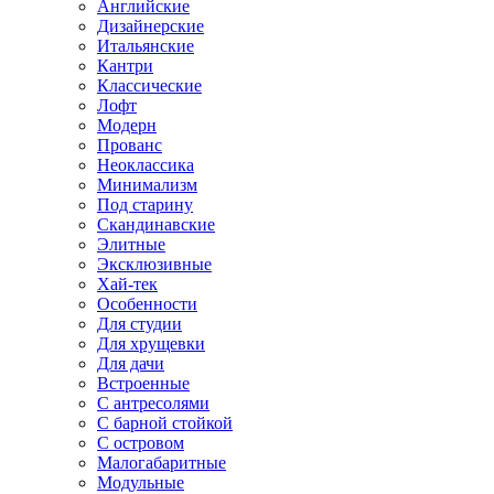
Английские
Дизайнерские
Итальянские
Кантри
Классические
Лофт
Модерн
Прованс
Неоклассика
Минимализм
Под старину
Скандинавские
Элитные
Эксклюзивные
Хай-тек
Особенности
Для студии
Для хрущевки
Для дачи
Встроенные
С антресолями
С барной стойкой
С островом
Малогабаритные
Модульные