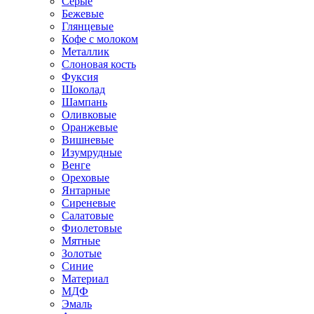
Серые
Бежевые
Глянцевые
Кофе с молоком
Металлик
Слоновая кость
Фуксия
Шоколад
Шампань
Оливковые
Оранжевые
Вишневые
Изумрудные
Венге
Ореховые
Янтарные
Сиреневые
Салатовые
Фиолетовые
Мятные
Золотые
Синие
Материал
МДФ
Эмаль