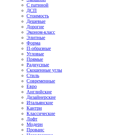
С патиной
ДСП
Стоимость
Дешевые
Дорогие
Эконом-класс
Элитные
Форма
П-образные
Угловые
Прямые
Радиусные
Скошенные углы
Стиль
Современные
Евро
Английские
Дизайнерские
Итальянские
Кантри
Классические
Лофт
Модерн
Прованс