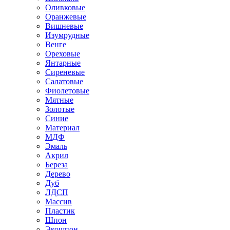
Оливковые
Оранжевые
Вишневые
Изумрудные
Венге
Ореховые
Янтарные
Сиреневые
Салатовые
Фиолетовые
Мятные
Золотые
Синие
Материал
МДФ
Эмаль
Акрил
Береза
Дерево
Дуб
ЛДСП
Массив
Пластик
Шпон
Экошпон