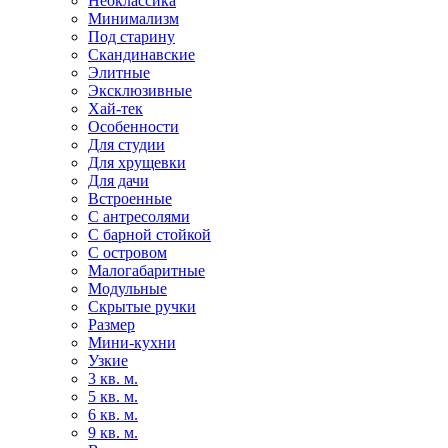
Неоклассика
Минимализм
Под старину
Скандинавские
Элитные
Эксклюзивные
Хай-тек
Особенности
Для студии
Для хрущевки
Для дачи
Встроенные
С антресолями
С барной стойкой
С островом
Малогабаритные
Модульные
Скрытые ручки
Размер
Мини-кухни
Узкие
3 кв. м.
5 кв. м.
6 кв. м.
9 кв. м.