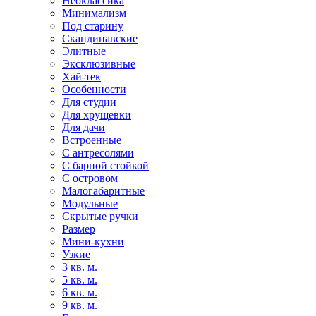
Неоклассика
Минимализм
Под старину
Скандинавские
Элитные
Эксклюзивные
Хай-тек
Особенности
Для студии
Для хрущевки
Для дачи
Встроенные
С антресолями
С барной стойкой
С островом
Малогабаритные
Модульные
Скрытые ручки
Размер
Мини-кухни
Узкие
3 кв. м.
5 кв. м.
6 кв. м.
9 кв. м.