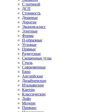
С патиной
ДСП
Стоимость
Дешевые
Дорогие
Эконом-класс
Элитные
Форма
П-образные
Угловые
Прямые
Радиусные
Скошенные углы
Стиль
Современные
Евро
Английские
Дизайнерские
Итальянские
Кантри
Классические
Лофт
Модерн
Прованс