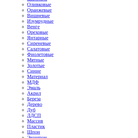
Оливковые
Оранжевые
Вишневые
Изумрудные
Венге
Ореховые
Янтарные
Сиреневые
Салатовые
Фиолетовые
Мятные
Золотые
Синие
Материал
МДФ
Эмаль
Акрил
Береза
Дерево
Дуб
ЛДСП
Массив
Пластик
Шпон
Экошпон