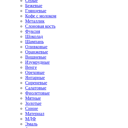
Серые
Бежевые
Глянцевые
Кофе с молоком
Металлик
Слоновая кость
Фуксия
Шоколад
Шампань
Оливковые
Оранжевые
Вишневые
Изумрудные
Венге
Ореховые
Янтарные
Сиреневые
Салатовые
Фиолетовые
Мятные
Золотые
Синие
Материал
МДФ
Эмаль