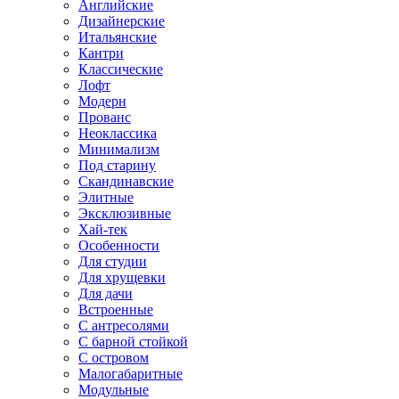
Английские
Дизайнерские
Итальянские
Кантри
Классические
Лофт
Модерн
Прованс
Неоклассика
Минимализм
Под старину
Скандинавские
Элитные
Эксклюзивные
Хай-тек
Особенности
Для студии
Для хрущевки
Для дачи
Встроенные
С антресолями
С барной стойкой
С островом
Малогабаритные
Модульные